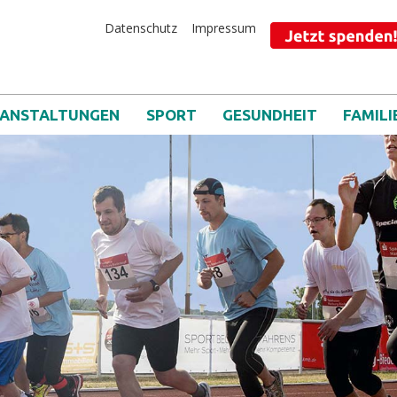
cial Olympics Deutschland in Hessen e.V.
Datenschutz
Impressum
ANSTALTUNGEN
SPORT
GESUNDHEIT
FAMILI